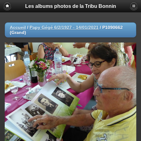
Les albums photos de la Tribu Bonnin
Accueil
/
Papy Gégé 6/2/1927 - 14/01/2021
/
P1090662
(Grand)