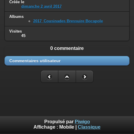
Créée le
dimanche 2 avril 2017
Albums
2017_Cousinades Bressuire Bocapole
Visites
45
0 commentaire
Commentaires utilisateur
Propulsé par
Piwigo
Affichage :
Mobile
|
Classique